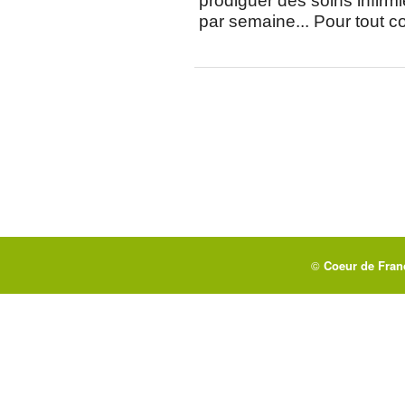
prodiguer des soins infirm
par semaine... Pour tout c
©
Coeur de Fra