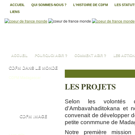
ACCUEIL
QUI SOMMES-NOUS ?
L'HISTOIRE DE CDFM
LES STATUT
LIENS
ACCUEIL
POURQUOI AGIR ?
COMMENT AGIR ?
LES ACTIO
CDFM DANS LE MONDE
CDFM Madagascar
LES PROJETS
CDFM Cameroun
CDFM Côte d'Ivoire
Selon les volontés 
CDFM India
d'Ambavahaditokana et no
convenait de développer d
CDFM IMAGE
petite conmmune de Mada
Album photos
Notre première mission
Livre d'Or