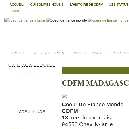
ACCUEIL
QUI SOMMES-NOUS ?
L'HISTOIRE DE CDFM
LES STATUT
LIENS
ACCUEIL
POURQUOI AGIR ?
COMMENT AGIR ?
LES ACTIO
CDFM DANS LE MONDE
CDFM Madagascar
CDFM MADAGAS
CDFM Cameroun
CDFM Côte d'Ivoire
CDFM India
C
oeur
D
e
F
rance
M
onde
CDFM
CDFM IMAGE
18, rue du nivernais
Album photos
94550 Chevilly-larue
Livre d'Or