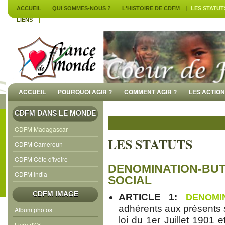
ACCUEIL
QUI SOMMES-NOUS ?
L'HISTOIRE DE CDFM
LES STATUT
LIENS
ACCUEIL
POURQUOI AGIR ?
COMMENT AGIR ?
LES ACTIO
CDFM DANS LE MONDE
CDFM Madagascar
LES STATUTS
CDFM Cameroun
CDFM Côte d'Ivoire
DENOMINATION-BUT
CDFM India
SOCIAL
CDFM IMAGE
ARTICLE 1:
DENOMI
adhérents aux présents s
Album photos
loi du 1er Juillet 1901 
Livre d'Or