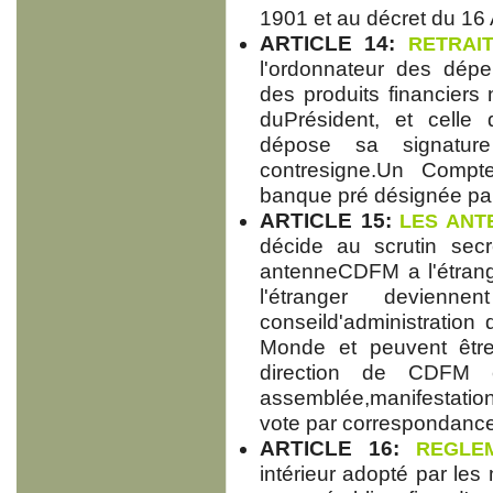
1901 et au décret du 16
ARTICLE 14:
RETRAIT
l'ordonnateur des dépe
des produits financiers 
duPrésident, et celle 
dépose sa signatu
contresigne.Un Compt
banque pré désignée par
ARTICLE 15:
LES ANT
décide au scrutin sec
antenneCDFM a l'étran
l'étranger devien
conseild'administration
Monde et peuvent êtr
direction de CDFM e
assemblée,manifestation,
vote par correspondance
ARTICLE 16:
REGLEM
intérieur adopté par les 